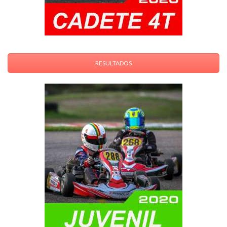
RESULTADOS