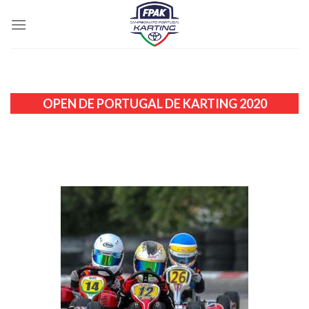
Skip
to
content
OPEN DE PORTUGAL DE KARTING 2020