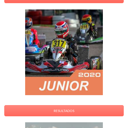
RESULTADOS