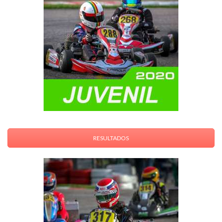
RESULTADOS