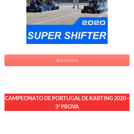
RESULTADOS
CAMPEONATO DE PORTUGAL DE KARTING 2020 –
3ª PROVA