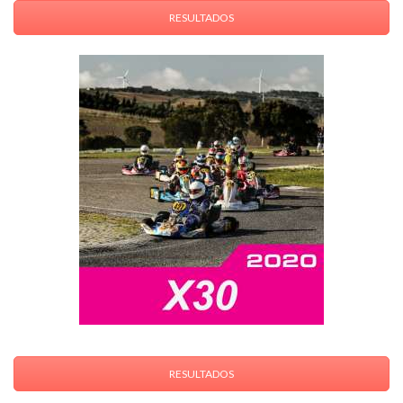
RESULTADOS
RESULTADOS