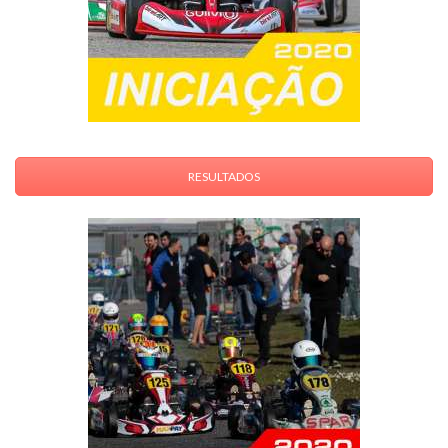
RESULTADOS