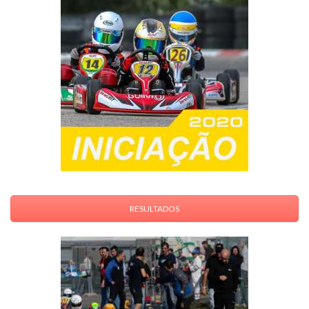
RESULTADOS